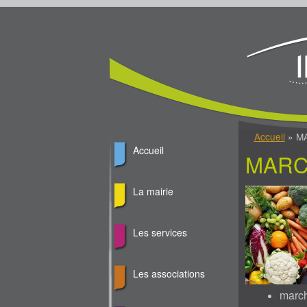
Jump to Content
Vous êtes ici
Accueil
» M
Accueil
MARC
La mairie
Les services
Les associations
march