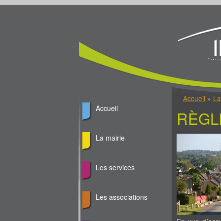
Jump to Content
Vous êtes ici
Accueil
»
La
Accueil
RÈGL
La mairie
Les services
Les associations
En vue d'assur