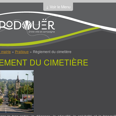
↓ Voir le Menu
 mairie
»
Pratique
» Règlement du cimetière
EMENT DU CIMETIÈRE
er le bon ordre, la décence, la sécurité, la salubrité et la tranquili