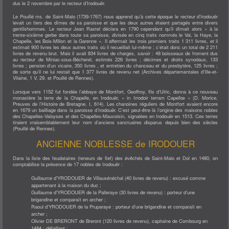
TWIRLING
dus le 2 novembre par le recteur d’Irodouër.
CULTURE
COMITÉ DES FÊTES
Le Pouillé ms. de Saint-Malo (1739-1767) nous apprend qu’à cette époque le recteur d’Irodouër
GRATTE & CO
levait un tiers des dîmes de sa paroisse et que les deux autres étaient partagés entre divers
THÉATRE LA TROTHEDI
gentilshommes. Le recteur Jean Rastel déclara en 1790 cependant qu’il dîmait alors « à la
YOGA DU RIRE
trente-sixième gerbe dans toute sa paroisse, divisée en cinq traits nommés le Val, la Haye, la
AUTRE
Chapelle, les Bois-Millon et la Garenne ». Il affermait les trois premiers traits 1 311 livres, et il
AMICAL DES SAPEURS POMPIERS
estimait 900 livres les deux autres traits où il recueillait lui-même ; c’était donc un total de 2 211
ASSOCIATION "EN AVANT FLORIAN"
livres de revenu brut. Mais il avait 834 livres de charges, savoir : 48 boisseaux de froment dus
CLUB DES LOISIRS
au recteur de Miniac-sous-Bécherel, estimés 226 livres ; décimes et droits synodaux, 133
COUTURE
livres ; pension d’un vicaire, 350 livres , et entretien du chanceau et du presbytère, 125 livres ;
LE SOLEX DES TROPIQUES
de sorte qu’il ne lui restait que 1 377 livres de revenu net (Archives départementales d’Ille-et-
OENOLOGIE
Vilaine, 1 V, 29, et Pouillé de Rennes).
SECONDE VIE - RESSOURCERIE
U.N.C.
Lorsque vers 1152 fut fondée l’abbaye de Montfort, Geoffroy, fils d’Ulric, donna à ce nouveau
NATURE
monastère la terre de la Chapelle, en Irodouër, « in Irrodoir terram Capellœ » (D. Morice,
CHEMINS ET NATURE
Preuves de l’Histoire de Bretagne, I, 614). Les chanoines réguliers de Montfort avaient encore
LUTTE CONTRE LA PROLIFÉRATION DU FRELON ASIATIQUE (LUCPFA)
en 1679 un bailliage dans la paroisse d’Irodouër. C’est peut-être là l’origine des maisons nobles
SOCIÉTÉ DE CHASSE
des Chapelles-Valoyses et des Chapelles-Mauvoisin, signalées en Irodouër en 1513. Ces terres
L'ACTIVITÉ ÉCONOMIQUE
tiraient vraisemblablement leur nom d’anciens sanctuaires disparus depuis bien des siècles
CONTACT
(Pouillé de Rennes).
ANCIENNE NOBLESSE de IRODOUER
Dans la liste des feudataires (teneurs de fief) des évêchés de Saint-Malo et Dol en 1480, on
comptabilise la présence de 17 nobles de Irodouër :
Guillaume d’YRODOUER de Villausénéchal (40 livres de revenu) : excusé comme
appartenant à la maison du duc ;
Guillaume d’YRODOUER de la Palleraye (30 livres de revenu) : porteur d’une
brigandine et comparaît en archer ;
Raoul d’YRODOUER de la Pruparaye : porteur d’une brigandine et comparaît en
archer ;
Olivier DE BRERONT de Breront (120 livres de revenu), capitaine de Combourg en
1484 : défaillant ;