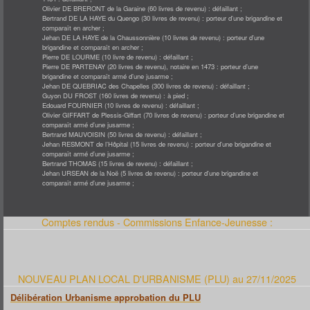
Olivier DE BRERONT de la Garaine (60 livres de revenu) : défaillant ;
Bertrand DE LA HAYE du Quengo (30 livres de revenu) : porteur d’une brigandine et
comparaît en archer ;
Jehan DE LA HAYE de la Chaussonnière (10 livres de revenu) : porteur d’une
brigandine et comparaît en archer ;
Pierre DE LOURME (10 livre de revenu) : défaillant ;
Pierre DE PARTENAY (20 livres de revenu), notaire en 1473 : porteur d’une
brigandine et comparaît armé d’une jusarme ;
Jehan DE QUEBRIAC des Chapelles (300 livres de revenu) : défaillant ;
Guyon DU FROST (160 livres de revenu) : à pied ;
Edouard FOURNIER (10 livres de revenu) : défaillant ;
Olivier GIFFART de Plessis-Giffart (70 livres de revenu) : porteur d’une brigandine et
comparaît armé d’une jusarme ;
Bertrand MAUVOISIN (50 livres de revenu) : défaillant ;
Jehan RESMONT de l’Hôpital (15 livres de revenu) : porteur d’une brigandine et
comparaît armé d’une jusarme ;
Bertrand THOMAS (15 livres de revenu) : défaillant ;
Jehan URSEAN de la Noë (5 livres de revenu) : porteur d’une brigandine et
comparaît armé d’une jusarme ;
Comptes rendus - Commissions Enfance-Jeunesse :
NOUVEAU PLAN LOCAL D'URBANISME (PLU) au 27/11/2025
Délibération Urbanisme approbation du PLU