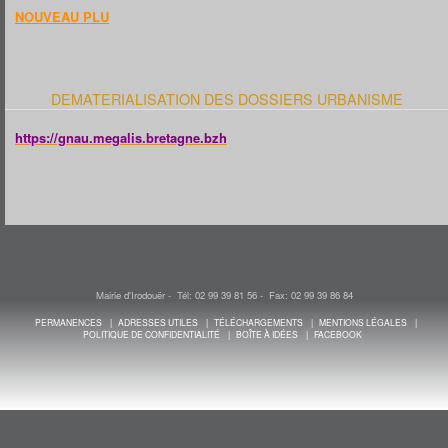
NOUVEAU PLU
DEMATERIALISATION DES DOSSIERS URBANISME
Voici le lien pour le portail URBANISME :
https://gnau.megalis.bretagne.bzh
Mairie d'Irodouër - Tél: 02 99 39 81 56 - Fax: 02 99 39 86 84
PERMANENCES
ADRESSES UTILES
TÉLÉCHARGEMENTS
MENTIONS LÉGALES
POLITIQUE DE CONFIDENTIALITÉ
BOÎTE À IDÉES
FACEBOOK