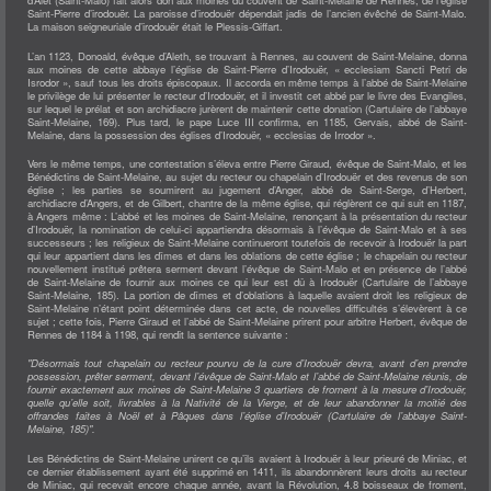
d’Alet (Saint-Malo) fait alors don aux moines du couvent de Saint-Melaine de Rennes, de l’église
DÉMARCHES
Saint-Pierre d’irodouër. La paroisse d’irodouër dépendait jadis de l’ancien évêché de Saint-Malo.
NOUVEAUX ARRIVANTS
La maison seigneuriale d’irodouër était le Plessis-Giffart.
DÉCLARATION PRÉALABLE
PERMIS DE CONSTRUIRE
L’an 1123, Donoald, évêque d’Aleth, se trouvant à Rennes, au couvent de Saint-Melaine, donna
URBANISME-TAXE FONCIÈRE
aux moines de cette abbaye l’église de Saint-Pierre d’Irodouër, « ecclesiam Sancti Petri de
ETAT CIVIL
Isrodor », sauf tous les droits épiscopaux. Il accorda en même temps à l’abbé de Saint-Melaine
CARTE D'IDENTITÉ - PASSEPORT
le privilège de lui présenter le recteur d’Irodouër, et il investit cet abbé par le livre des Evangiles,
CARTE GRISE-PERMIS DE CONDUIRE
sur lequel le prélat et son archidiacre jurèrent de maintenir cette donation (Cartulaire de l’abbaye
ATTESTATION D'ACCUEIL
Saint-Melaine, 169). Plus tard, le pape Luce III confirma, en 1185, Gervais, abbé de Saint-
AUTORISATION DE SORTIE DE TERRITOIRE
Melaine, dans la possession des églises d’Irodouër, « ecclesias de Irrodor ».
LISTE ÉLECTORALE
RECENSEMENT CITOYEN OBLIGATOIRE
Vers le même temps, une contestation s’éleva entre Pierre Giraud, évêque de Saint-Malo, et les
CERTIFICAT D'IMMATRICULATION
Bénédictins de Saint-Melaine, au sujet du recteur ou chapelain d’Irodouër et des revenus de son
PACS (PACTE CIVIL DE SOLIDARITÉ)
église ; les parties se soumirent au jugement d’Anger, abbé de Saint-Serge, d’Herbert,
PRATIQUE
archidiacre d’Angers, et de Gilbert, chantre de la même église, qui réglèrent ce qui suit en 1187,
ESPACE FRANCE SERVICES
à Angers même : L’abbé et les moines de Saint-Melaine, renonçant à la présentation du recteur
GESTION DES DÉCHETS
d’Irodouër, la nomination de celui-ci appartiendra désormais à l’évêque de Saint-Malo et à ses
L'ADMR
successeurs ; les religieux de Saint-Melaine continueront toutefois de recevoir à Irodouër la part
L'AGENCE POSTALE
qui leur appartient dans les dîmes et dans les oblations de cette église ; le chapelain ou recteur
LE MARCHÉ
nouvellement institué prêtera serment devant l’évêque de Saint-Malo et en présence de l’abbé
POINT ACCUEIL EMPLOI
de Saint-Melaine de fournir aux moines ce qui leur est dû à Irodouër (Cartulaire de l’abbaye
SALLE MULTIFONCTIONS
Saint-Melaine, 185). La portion de dîmes et d’oblations à laquelle avaient droit les religieux de
TRANSPORTS
Saint-Melaine n’étant point déterminée dans cet acte, de nouvelles difficultés s’élevèrent à ce
CULTURE
sujet ; cette fois, Pierre Giraud et l’abbé de Saint-Melaine prirent pour arbitre Herbert, évêque de
BIBLIOTHÈQUE
Rennes de 1184 à 1198, qui rendit la sentence suivante :
MAISON DU LIVRE ET DU TOURISME
LES ASSOCIATIONS
"Désormais tout chapelain ou recteur pourvu de la cure d’Irodouër devra, avant d’en prendre
SPORT
possession, prêter serment, devant l’évêque de Saint-Malo et l’abbé de Saint-Melaine réunis, de
BADMINTON
fournir exactement aux moines de Saint-Melaine 3 quartiers de froment à la mesure d’Irodouër,
BASKET
quelle qu’elle soit, livrables à la Nativité de la Vierge, et de leur abandonner la moitié des
CYCLO
offrandes faites à Noël et à Pâques dans l’église d’Irodouër (Cartulaire de l’abbaye Saint-
FITNESS IRODOUËR
Melaine, 185)".
FOOTBALL
JUDO CLUB IRODOUËR
LE RELAIS
Les Bénédictins de Saint-Melaine unirent ce qu’ils avaient à Irodouër à leur prieuré de Miniac, et
MULTI-SPORTS 6-8 ANS
ce dernier établissement ayant été supprimé en 1411, ils abandonnèrent leurs droits au recteur
QI GONG - MÉLIMÉLO
de Miniac, qui recevait encore chaque année, avant la Révolution, 4.8 boisseaux de froment,