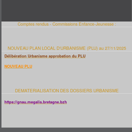
TWIRLING
CULTURE
COMITÉ DES FÊTES
GRATTE & CO
THÉATRE LA TROTHEDI
YOGA DU RIRE
Comptes rendus - Commissions Enfance-Jeunesse :
AUTRE
AMICAL DES SAPEURS POMPIERS
ASSOCIATION "EN AVANT FLORIAN"
CLUB DES LOISIRS
COUTURE
LE SOLEX DES TROPIQUES
OENOLOGIE
NOUVEAU PLAN LOCAL D'URBANISME (PLU) au 27/11/2025
SECONDE VIE - RESSOURCERIE
U.N.C.
NATURE
Délibération Urbanisme approbation du PLU
CHEMINS ET NATURE
LUTTE CONTRE LA PROLIFÉRATION DU FRELON ASIATIQUE (LUCPFA)
SOCIÉTÉ DE CHASSE
NOUVEAU PLU
L'ACTIVITÉ ÉCONOMIQUE
CONTACT
DEMATERIALISATION DES DOSSIERS URBANISME
Voici le lien pour le portail URBANISME :
https://gnau.megalis.bretagne.bzh