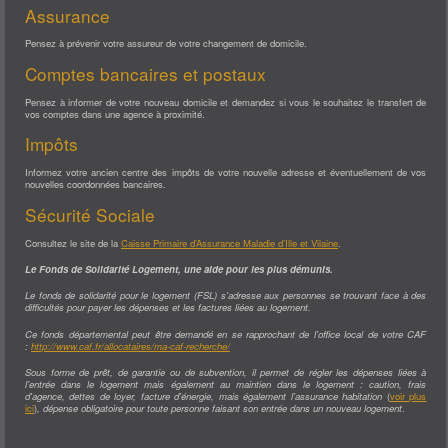
DÉMARCHES
Assurance
NOUVEAUX ARRIVANTS
DÉCLARATION PRÉALABLE
Pensez à prévenir votre assureur de votre changement de domicile.
PERMIS DE CONSTRUIRE
URBANISME-TAXE FONCIÈRE
Comptes bancaires et postaux
ETAT CIVIL
CARTE D'IDENTITÉ - PASSEPORT
CARTE GRISE-PERMIS DE CONDUIRE
Pensez à informer de votre nouveau domicile et demandez si vous le souhaitez le transfert de
ATTESTATION D'ACCUEIL
vos comptes dans une agence à proximité.
AUTORISATION DE SORTIE DE TERRITOIRE
LISTE ÉLECTORALE
Impôts
RECENSEMENT CITOYEN OBLIGATOIRE
CERTIFICAT D'IMMATRICULATION
PACS (PACTE CIVIL DE SOLIDARITÉ)
Informez votre ancien centre des impôts de votre nouvelle adresse et éventuellement de vos
PRATIQUE
nouvelles coordonnées bancaires.
ESPACE FRANCE SERVICES
GESTION DES DÉCHETS
Sécurité Sociale
L'ADMR
L'AGENCE POSTALE
LE MARCHÉ
Consultez le site de la
Caisse Primaire d’Assurance Maladie d’Ille et Vilaine
.
POINT ACCUEIL EMPLOI
SALLE MULTIFONCTIONS
Le Fonds de Solidarité Logement, une aide pour les plus démunis.
TRANSPORTS
CULTURE
Le fonds de solidarité pour le logement (FSL) s'adresse aux personnes se trouvant face à des
BIBLIOTHÈQUE
difficultés pour payer les dépenses et les factures liées au logement.
MAISON DU LIVRE ET DU TOURISME
LES ASSOCIATIONS
SPORT
Ce fonds départemental peut être demandé en se rapprochant de l'office local de votre CAF
BADMINTON
:
http://www.caf.fr/allocataires/ma-caf-recherche/
BASKET
CYCLO
Sous forme de prêt, de garantie ou de subvention, il permet de régler les dépenses liées à
FITNESS IRODOUËR
l'entrée dans le logement mais également au maintien dans le logement : caution, frais
FOOTBALL
d'agence, dettes de loyer, facture d'énergie, mais également l'assurance habitation
(
voir plus
JUDO CLUB IRODOUËR
ici
)
, dépense obligatoire pour toute personne faisant son entrée dans un nouveau logement
.
LE RELAIS
MULTI-SPORTS 6-8 ANS
QI GONG - MÉLIMÉLO