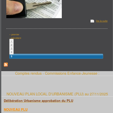
lire la suite
Pages
« premier
‹ précédent
1
2
3
4
5
Comptes rendus - Commissions Enfance-Jeunesse :
NOUVEAU PLAN LOCAL D'URBANISME (PLU) au 27/11/2025
Délibération Urbanisme approbation du PLU
NOUVEAU PLU