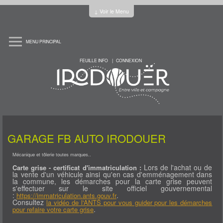
Jump to Content
↓ Voir le Menu
MENU PRINCIPAL
ACCUEIL
LA MAIRIE
FEUILLE INFO
CONNEXION
PRATIQUE
HORAIRES
PLAN DE LA COMMUNE
RÈGLEMENT DU CIMETIÈRE
LE CONSEIL MUNICIPAL
LES ÉLUS ET COMMISSIONS
REUNIONS
LE CONSEIL MUNICIPAL DES JEUNES
CHARTE DE L'ÉCORESPONSABILITÉ
L'INTERCOMMUNALITÉ
LES COMPTES RENDUS
L'HISTOIRE
GARAGE FB AUTO IRODOUER
HISTOIRE
ARCHITECTURE CIVILE
ARCHITECTURE SACRÉE
Mécanique et tôlerie toutes marques..
CORPS DE SAPEURS POMPIERS
EVOLUTION DÉMOGRAPHIQUE
Lors de l'achat ou de
Carte grise - certificat d'immatriculation :
LES SERVICES
la vente d'un véhicule ainsi qu'en cas d'emménagement dans
ENFANCE - JEUNESSE
ECOLE HENRI DÈS
la commune, les démarches pour la carte grise peuvent
ECOLE SAINT-JOSEPH
s'effectuer sur le site officiel gouvernemental
CANTINE ET GARDERIE
:
.
https://immatriculation.ants.gouv.fr
LA MARELLE
Consultez
la vidéo de l'ANTS pour vous guider pour les démarches
OFFICE CANTONAL DES SPORTS
.
pour refaire votre carte grise
MAISON DE L'ENFANCE
SERVICE JEUNESSE
MAISON DES ASSISTANTES MATERNELLES (MAM)