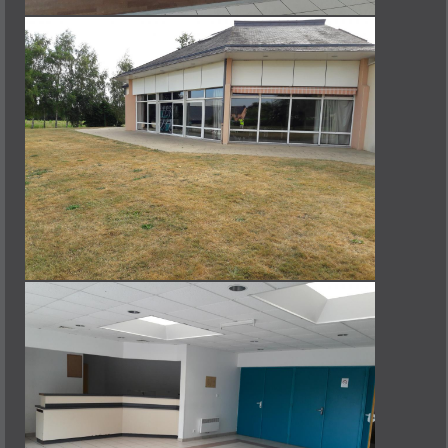
TWIRLING
CULTURE
COMITÉ DES FÊTES
GRATTE & CO
THÉATRE LA TROTHEDI
YOGA DU RIRE
AUTRE
AMICAL DES SAPEURS POMPIERS
ASSOCIATION "EN AVANT FLORIAN"
CLUB DES LOISIRS
COUTURE
LE SOLEX DES TROPIQUES
OENOLOGIE
SECONDE VIE - RESSOURCERIE
U.N.C.
NATURE
CHEMINS ET NATURE
LUTTE CONTRE LA PROLIFÉRATION DU FRELON ASIATIQUE (LUCPFA)
SOCIÉTÉ DE CHASSE
L'ACTIVITÉ ÉCONOMIQUE
CONTACT