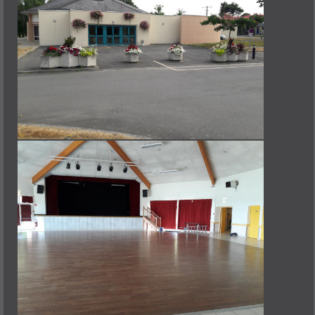
DÉMARCHES
NOUVEAUX ARRIVANTS
DÉCLARATION PRÉALABLE
PERMIS DE CONSTRUIRE
URBANISME-TAXE FONCIÈRE
ETAT CIVIL
CARTE D'IDENTITÉ - PASSEPORT
CARTE GRISE-PERMIS DE CONDUIRE
ATTESTATION D'ACCUEIL
AUTORISATION DE SORTIE DE TERRITOIRE
LISTE ÉLECTORALE
RECENSEMENT CITOYEN OBLIGATOIRE
CERTIFICAT D'IMMATRICULATION
PACS (PACTE CIVIL DE SOLIDARITÉ)
PRATIQUE
ESPACE FRANCE SERVICES
GESTION DES DÉCHETS
L'ADMR
L'AGENCE POSTALE
LE MARCHÉ
POINT ACCUEIL EMPLOI
SALLE MULTIFONCTIONS
TRANSPORTS
CULTURE
BIBLIOTHÈQUE
MAISON DU LIVRE ET DU TOURISME
LES ASSOCIATIONS
SPORT
BADMINTON
BASKET
CYCLO
FITNESS IRODOUËR
FOOTBALL
JUDO CLUB IRODOUËR
LE RELAIS
MULTI-SPORTS 6-8 ANS
QI GONG - MÉLIMÉLO