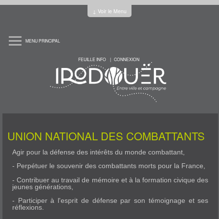
Jump to Content
↓ Voir le Menu
MENU PRINCIPAL
ACCUEIL
LA MAIRIE
FEUILLE INFO
CONNEXION
PRATIQUE
HORAIRES
PLAN DE LA COMMUNE
RÈGLEMENT DU CIMETIÈRE
LE CONSEIL MUNICIPAL
LES ÉLUS ET COMMISSIONS
REUNIONS
LE CONSEIL MUNICIPAL DES JEUNES
CHARTE DE L'ÉCORESPONSABILITÉ
L'INTERCOMMUNALITÉ
LES COMPTES RENDUS
L'HISTOIRE
UNION NATIONAL DES COMBATTANTS
HISTOIRE
ARCHITECTURE CIVILE
ARCHITECTURE SACRÉE
Agir pour la défense des intérêts du monde combattant,
CORPS DE SAPEURS POMPIERS
EVOLUTION DÉMOGRAPHIQUE
LES SERVICES
- Perpétuer le souvenir des combattants morts pour la France,
ENFANCE - JEUNESSE
ECOLE HENRI DÈS
- Contribuer au travail de mémoire et à la formation civique des
ECOLE SAINT-JOSEPH
jeunes générations,
CANTINE ET GARDERIE
LA MARELLE
OFFICE CANTONAL DES SPORTS
- Participer à l'esprit de défense par son témoignage et ses
MAISON DE L'ENFANCE
réflexions.
SERVICE JEUNESSE
MAISON DES ASSISTANTES MATERNELLES (MAM)