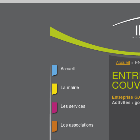
Jump to Content
Vous êtes ici
Accueil
» EN
Accueil
ENTR
COUV
La mairie
Entreprise G.
Activités : go
Les services
Les associations