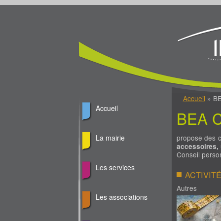
Jump to Content
Vous êtes ici
Accueil
» B
Accueil
BEA 
propose des 
La mairie
accessoires, 
Conseil person
Les services
ACTIVIT
Autres
Les associations