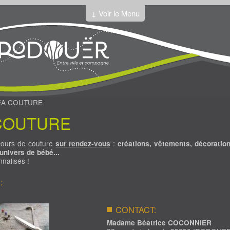
↓ Voir le Menu
EA COUTURE
COUTURE
cours de couture
:
sur rendez-vous
créations, vêtements, décoration
univers de bébé...
nalisés !
É:
CONTACT:
Madame Béatrice COCONNIER